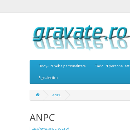
Body-uri bebe personalizate
Cadouri personalizat
Signalectica
ANPC
ANPC
http://www.anpc.gov.ro/