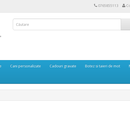
0765855113
Co
e
Cani personalizate
Cadouri gravate
Botez si taieri de mot