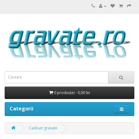
0 produs(e) - 0,00 lei
Categorii
Cadouri gravate