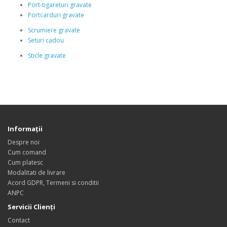
Port-tigareturi gravate
Portcarduri gravate
Scrumiere gravate
Seturi cadou
Sticle gravate
Informaţii
Despre noi
Cum comand
Cum platesc
Modalitati de livrare
Acord GDPR, Termeni si conditii
ANPC
Servicii Clienţi
Contact