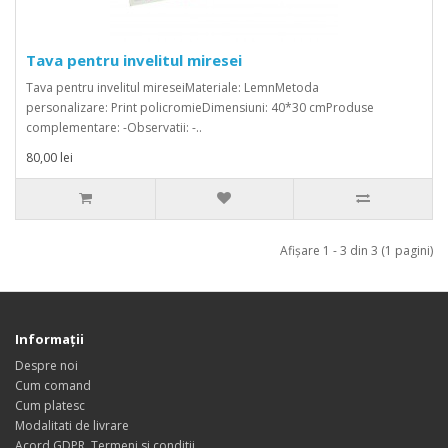
Tava pentru invelitul miresei
Tava pentru invelitul mireseiMateriale: LemnMetoda
personalizare: Print policromieDimensiuni: 40*30 cmProduse
complementare: -Observatii: -..
80,00 lei
Afişare 1 - 3 din 3 (1 pagini)
Informaţii
Despre noi
Cum comand
Cum platesc
Modalitati de livrare
Acord GDPR, Termeni si conditii